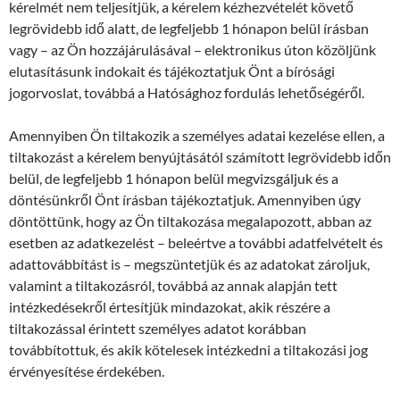
kérelmét nem teljesítjük, a kérelem kézhezvételét követő
legrövidebb idő alatt, de legfeljebb 1 hónapon belül írásban
vagy – az Ön hozzájárulásával – elektronikus úton közöljünk
elutasításunk indokait és tájékoztatjuk Önt a bírósági
jogorvoslat, továbbá a Hatósághoz fordulás lehetőségéről.
Amennyiben Ön tiltakozik a személyes adatai kezelése ellen, a
tiltakozást a kérelem benyújtásától számított legrövidebb időn
belül, de legfeljebb 1 hónapon belül megvizsgáljuk és a
döntésünkről Önt írásban tájékoztatjuk. Amennyiben úgy
döntöttünk, hogy az Ön tiltakozása megalapozott, abban az
esetben az adatkezelést – beleértve a további adatfelvételt és
adattovábbítást is – megszüntetjük és az adatokat zároljuk,
valamint a tiltakozásról, továbbá az annak alapján tett
intézkedésekről értesítjük mindazokat, akik részére a
tiltakozással érintett személyes adatot korábban
továbbítottuk, és akik kötelesek intézkedni a tiltakozási jog
érvényesítése érdekében.