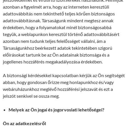
azonban a figyelmét arra, hogy az interneten keresztüli
adattovábbítás nem tekinthető teljes körűen biztonságos
adattovábbításnak. Társaságunk mindent megtesz annak
érdekében, hogy a folyamatokat minél biztonságosabbá
tegyük, a weblapunkon keresztül történő adattovábbításért
azonban nem tudunk teljes felelősséget vállalni, ám a
Társaságunkhoz beérkezett adatok tekintetében szigorú
előírásokat tartunk be az Ön adatainak biztonsága és a
jogellenes hozzáférés megakadályozása érdekében.
A biztonsági kérdésekkel kapcsolatban kérjük az Ön segítségét
abban, hogy gondosan őrizze meg honlapunkhoz és/vagy
webáruházunkhoz meglévő hozzáférési jelszavát és ezt a
jelszót senkivel se ossza meg.
Melyek az Ön jogai és jogorvoslati lehetőségei?
Ön az adatkezelésről