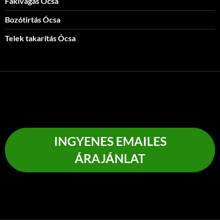
Fakivágás Ócsa
Bozótirtás Ócsa
Telek takarítás Ócsa
INGYENES EMAILES
ÁRAJÁNLAT