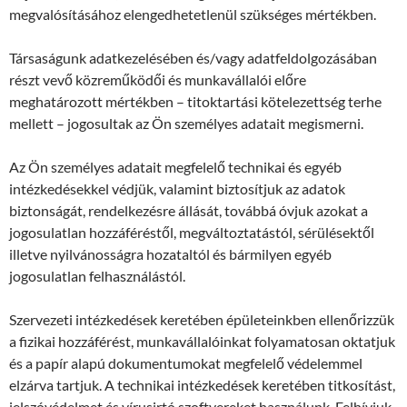
megvalósításához elengedhetetlenül szükséges mértékben.
Társaságunk adatkezelésében és/vagy adatfeldolgozásában
részt vevő közreműködői és munkavállalói előre
meghatározott mértékben – titoktartási kötelezettség terhe
mellett – jogosultak az Ön személyes adatait megismerni.
Az Ön személyes adatait megfelelő technikai és egyéb
intézkedésekkel védjük, valamint biztosítjuk az adatok
biztonságát, rendelkezésre állását, továbbá óvjuk azokat a
jogosulatlan hozzáféréstől, megváltoztatástól, sérülésektől
illetve nyilvánosságra hozataltól és bármilyen egyéb
jogosulatlan felhasználástól.
Szervezeti intézkedések keretében épületeinkben ellenőrizzük
a fizikai hozzáférést, munkavállalóinkat folyamatosan oktatjuk
és a papír alapú dokumentumokat megfelelő védelemmel
elzárva tartjuk. A technikai intézkedések keretében titkosítást,
jelszóvédelmet és vírusirtó szoftvereket használunk. Felhívjuk