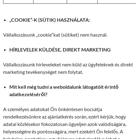
„COOKIE”-K (SÜTIK) HASZNÁLATA:
Vállalkozásunk „cookie”kat (sütiket) nem használ.
HÍRLEVELEK KÜLDÉSE, DIREKT MARKETING
Vállalkozásunk hírleveleket nem küld az ügyfeleknek és direkt
marketing tevékenységet nem folytat.
Mit kell még tudni a weboldalunk látogatóit érintő
adatkezeléséről?
A személyes adatokat Ön önkéntesen bocsátja
rendelkezésünkre az ajánlatkérés során, ezért kérjük, hogy
adatai közlésekor fokozatosan ügyeljen azok valódiságára,
helyességére és pontosságára, mert ezekért Ön felelős. A
helytelen, pontatlan vagy hiányos adat akadálya lehet a