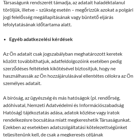
Társaságunk rendszerét támadja, az adatait haladéktalanul
töröljük, illetve – szükség esetén – megőrizzük azokat a polgári
jogi felelősség megállapításának vagy büntető eljárás
lefolytatásának időtartama alatt.
Egyéb adatkezelési kérdések
Az Ön adatait csak jogszabályban meghatározott keretek
között továbbíthatjuk, adatfeldolgozóink esetében pedig
szerződéses feltételek kikötésével biztosítjuk, hogy ne
használhassák az Ön hozzájárulásával ellentétes célokra az Ön
személyes adatait.
A bíróság, az ügyészség és más hatóságok (pl. rendőrség,
adóhivatal, Nemzeti Adatvédelmi és Információszabadság
Hatóság) tájékoztatás adása, adatok közlése vagy iratok
rendelkezésre bocsátása miatt megkereshetik Társaságunkat.
Ezekben az esetekben adatszolgáltatási kötelezettségünket
teljesítenünk kell, de csak a megkeresés céljának