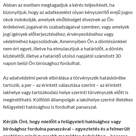
Abban az esetben megtagadjuk a kérés teljesítését, ha
bizonyítjuk, hogy az adatkezelést olyan kényszerítő erejű jogos
okok indokolják, amelyek elsőbbséget élveznek az Ön
érdekeivel, jogaival és szabadságaival szemben, vagy amelyek
jogi igények előterjesztéséhez, érvényesítéséhez vagy
védelméhez kapcsolódnak. Amennyiben Ön a döntésünkkel
nem ért egyet, illetve ha elmulasztjuk a határidőt, a döntés
közlésétől, illetve a határidő utolsó napjától számított 30
napon belül Ön bírósághoz fordulhat.
Az adatvédelmi perek elbírálása a törvényszék hatáskörébe
tartozik, a per – az érintett választása szerint – az érintett
lakhelye vagy tartózkodási helye szerinti törvényszék előtt is
megindítható. Külföldi állampolgár a lakóhelye szerint illetékes
felügyeleti hatósághoz is fordulhat panasszal.
Kérjük Önt, hogy mielőtt a felügyeleti hatósághoz vagy
bírósághoz fordulna panaszával – egyeztetés és a felmerült
probléma minél gyorsabb megoldása érdekében – keresse