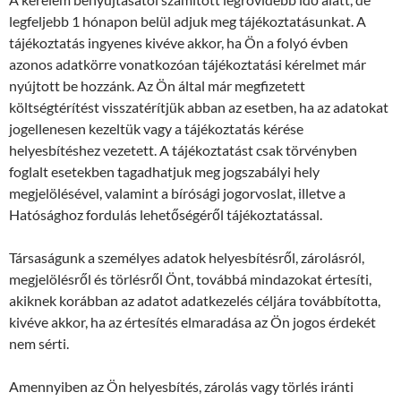
legfeljebb 1 hónapon belül adjuk meg tájékoztatásunkat. A
tájékoztatás ingyenes kivéve akkor, ha Ön a folyó évben
azonos adatkörre vonatkozóan tájékoztatási kérelmet már
nyújtott be hozzánk. Az Ön által már megfizetett
költségtérítést visszatérítjük abban az esetben, ha az adatokat
jogellenesen kezeltük vagy a tájékoztatás kérése
helyesbítéshez vezetett. A tájékoztatást csak törvényben
foglalt esetekben tagadhatjuk meg jogszabályi hely
megjelölésével, valamint a bírósági jogorvoslat, illetve a
Hatósághoz fordulás lehetőségéről tájékoztatással.
Társaságunk a személyes adatok helyesbítésről, zárolásról,
megjelölésről és törlésről Önt, továbbá mindazokat értesíti,
akiknek korábban az adatot adatkezelés céljára továbbította,
kivéve akkor, ha az értesítés elmaradása az Ön jogos érdekét
nem sérti.
Amennyiben az Ön helyesbítés, zárolás vagy törlés iránti