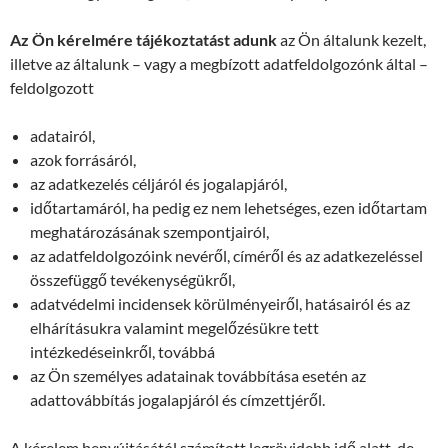
Az Ön kérelmére tájékoztatást adunk
az Ön általunk kezelt,
illetve az általunk – vagy a megbízott adatfeldolgozónk által –
feldolgozott
adatairól,
azok forrásáról,
az adatkezelés céljáról és jogalapjáról,
időtartamáról, ha pedig ez nem lehetséges, ezen időtartam
meghatározásának szempontjairól,
az adatfeldolgozóink nevéről, címéről és az adatkezeléssel
összefüggő tevékenységükről,
adatvédelmi incidensek körülményeiről, hatásairól és az
elhárításukra valamint megelőzésükre tett
intézkedéseinkről, továbbá
az Ön személyes adatainak továbbítása esetén az
adattovábbítás jogalapjáról és címzettjéről.
A kérelem benyújtásától számított legrövidebb idő alatt, de