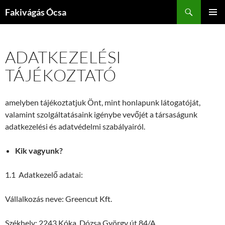
Kilépés
Keresés
Fakivágás Ócsa
a
ELSŐDL
tartalomba
MENÜ
ADATKEZELÉSI
TÁJÉKOZTATÓ
amelyben tájékoztatjuk Önt, mint honlapunk látogatóját,
valamint szolgáltatásaink igénybe vevőjét a társaságunk
adatkezelési és adatvédelmi szabályairól.
Kik vagyunk?
1.1 Adatkezelő adatai:
Vállalkozás neve: Greencut Kft.
Székhely: 2243 Kóka, Dózsa György út 84/A.