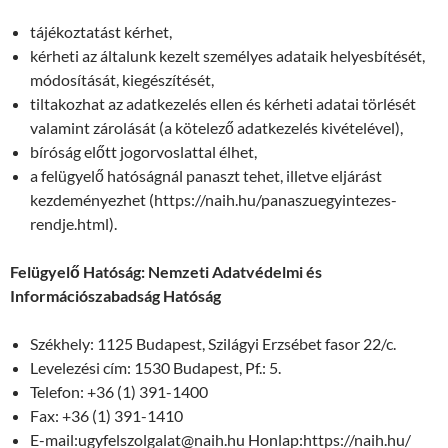
tájékoztatást kérhet,
kérheti az általunk kezelt személyes adataik helyesbítését,
módosítását, kiegészítését,
tiltakozhat az adatkezelés ellen és kérheti adatai törlését
valamint zárolását (a kötelező adatkezelés kivételével),
bíróság előtt jogorvoslattal élhet,
a felügyelő hatóságnál panaszt tehet, illetve eljárást
kezdeményezhet (https://naih.hu/panaszuegyintezes-
rendje.html).
Felügyelő Hatóság: Nemzeti Adatvédelmi és
Információszabadság Hatóság
Székhely: 1125 Budapest, Szilágyi Erzsébet fasor 22/c.
Levelezési cím: 1530 Budapest, Pf.: 5.
Telefon: +36 (1) 391-1400
Fax: +36 (1) 391-1410
E-mail:ugyfelszolgalat@naih.hu Honlap:https://naih.hu/