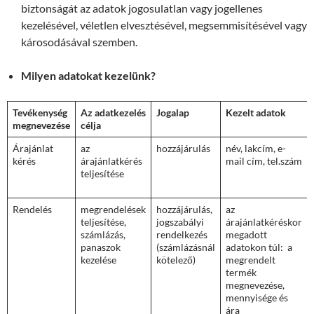
biztonságát az adatok jogosulatlan vagy jogellenes
kezelésével, véletlen elvesztésével, megsemmisítésével vagy
károsodásával szemben.
Milyen adatokat kezelünk?
Tevékenység
Az adatkezelés
Jogalap
Kezelt adatok
megnevezése
célja
Árajánlat
az
hozzájárulás
név, lakcím, e-
kérés
árajánlatkérés
mail cím, tel.szám
teljesítése
Rendelés
megrendelések
hozzájárulás,
az
teljesítése,
jogszabályi
árajánlatkéréskor
számlázás,
rendelkezés
megadott
panaszok
(számlázásnál
adatokon túl: a
kezelése
kötelező)
megrendelt
termék
megnevezése,
mennyisége és
ára